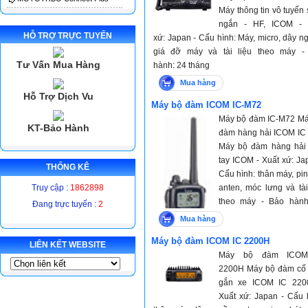
Máy thông tin vô tuyến
ngắn - HF, ICOM - 
HỖ TRỢ TRỰC TUYẾN
xứ: Japan - Cấu hình: Máy, micro, dây n
giá đỡ máy và tài liệu theo máy -
Tư Vấn Mua Hàng
hành: 24 tháng
Mua hàng
Hỗ Trợ Dịch Vu
Máy bộ đàm ICOM IC-M72
Máy bộ đàm IC-M72 Má
KT-Bảo Hành
đàm hàng hải ICOM IC
Máy bộ đàm hàng hải
tay ICOM - Xuất xứ: Ja
THỐNG KÊ
Cấu hình: thân máy, pin
Truy cập :
1862898
anten, móc lưng và tài
theo máy - Bảo hành
Đang trực tuyến :
2
tháng với máy và 12 
Mua hàng
với pin sạc
Máy bộ đàm ICOM IC 2200H
LIÊN KẾT WEBSITE
Máy bộ đàm ICOM
2200H Máy bộ đàm cố 
gắn xe ICOM IC 220
Xuất xứ: Japan - Cấu 