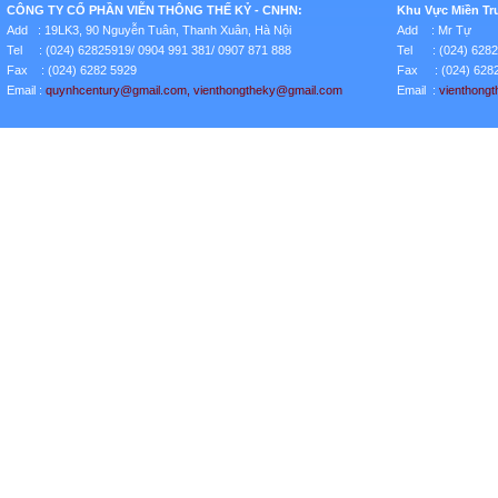
CÔNG TY CỔ PHẦN VIỄN THÔNG THẾ KỶ - CNHN:
Khu Vực Miền Tr
Add : 19LK3, 90 Nguyễn Tuân, Thanh Xuân, Hà Nội
Add : Mr Tự
Tel : (024) 62825919/ 0904 991 381/ 0907 871 888
Tel : (024) 628
Fax : (024) 6282 5929
Fax : (024) 628
Email :
quynhcentury
@gmail.com
, vienthongtheky@gmail.com
Email :
vienthong