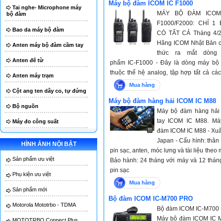
Máy bộ đàm ICOM IC F1000
Tai nghe- Microphone máy
MÁY BỘ ĐÀM ICOM
bộ đàm
F1000/F2000: CHỈ 1 
Bao da máy bộ đàm
CÓ TẤT CẢ Tháng 4/2
Hãng ICOM Nhật Bản c
Anten máy bộ đàm cầm tay
thức ra mắt dòng
Anten đế từ
phẩm IC-F1000 - Đây là dòng máy bộ
thuộc thế hệ analog, tập hợp tất cả các
Anten máy trạm
năng nổi bật nhất của các dòng máy an
Mua hàng
Cột ang ten dây co, tự đứng
ICOM IC-F1000 có kích thước nhỏ gọ
Máy bộ đàm hàng hải ICOM IC M88
mỏng, với độ dày chỉ 24,5mm, mỏng hơ
Bộ nguồn
Máy bộ đàm hàng hải
nhiều so với các dòng sản phẩm trước
tay ICOM IC M88. Má
Máy đo công suất
khả năng chống bụi và nước nổi trội 
đàm ICOM IC M88 - Xuấ
đương với chuẩn IP67, chịu được độ s
Japan - Cấu hình: thân
nước trong vòng 30 phút và cấu trúc
HÌNH ẢNH NỘI BẬT
pin sạc, anten, móc lưng và tài liệu theo 
chắc, cứng cáp, kín bụi nên có thể ngăn
Sản phẩm ưu việt
Bảo hành: 24 tháng với máy và 12 thán
sự xâm nhập của các hạt bụi cực nhỏ,
pin sạc
bùn và những vật thể khác
Phụ kiện ưu việt
Mua hàng
Sản phẩm mới
Bộ đàm ICOM IC-M700 PRO
Motorola Mototrbo - TDMA
Bộ đàm ICOM IC-M700
Máy bộ đàm ICOM IC 
MOTOTRBO Connect Plus