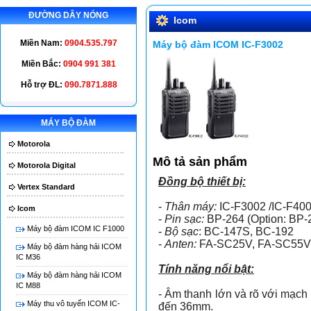
ĐƯỜNG DÂY NÓNG
Icom
Miền Nam:
0904.535.797
Máy bộ đàm ICOM IC-F3002
Miền Bắc:
0904 991 381
Hỗ trợ ĐL:
090.7871.888
MÁY BỘ ĐÀM
Má
Motorola
Mô tả sản phẩm
Motorola Digital
Đồng bộ thiết bị:
Vertex Standard
-
Thân máy:
IC-F3002 /IC-F40
Icom
-
Pin sạc:
BP-264 (Option: BP-
Máy bộ đàm ICOM IC F1000
-
Bộ sạc
: BC-147S, BC-192
-
Anten:
FA-SC25V, FA-SC55V
Máy bộ đàm hàng hải ICOM
IC M36
Tính năng nổi bật:
Máy bộ đàm hàng hải ICOM
IC M88
- Âm thanh lớn và rõ với mạc
Máy thu vô tuyến ICOM IC-
đến 36mm.