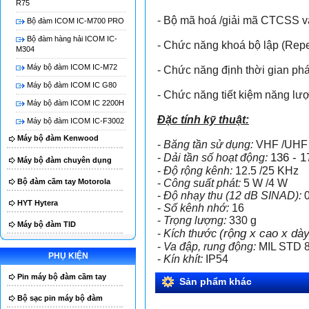
R75
Má
- Bộ mã hoá /giải mã CTCSS v
Bộ đàm ICOM IC-M700 PRO
Bộ đàm hàng hải ICOM IC-
- Chức năng khoá bộ lập (Repe
M304
Máy bộ đàm ICOM IC-M72
- Chức năng định thời gian phá
Máy bộ đàm ICOM IC G80
- Chức năng tiết kiệm năng lượ
Máy bộ đàm ICOM IC 2200H
Đặc tính kỹ thuật:
Máy bộ đàm ICOM IC-F3002
Máy bộ đàm Kenwood
-
Băng tần sử dụng:
VHF /UHF
136 - 
-
Dải tần số hoạt động:
Máy bộ đàm chuyên dụng
-
Độ rộng kênh:
12.5 /25 KHz
Bộ đàm cầm tay Motorola
-
Công suất phát:
5 W /4 W
-
Độ nhạy thu (12 dB SINAD):
0
HYT Hytera
-
Số kênh nhớ:
16
-
Trọng lượng:
330 g
Máy bộ đàm TID
(rộng x cao x dày
-
Kích thước
-
Va đập, rung động:
MIL STD 8
PHỤ KIỆN
-
Kín khít:
IP54
Pin máy bộ đàm cầm tay
Sản phẩm khác
Bộ sạc pin máy bộ đàm