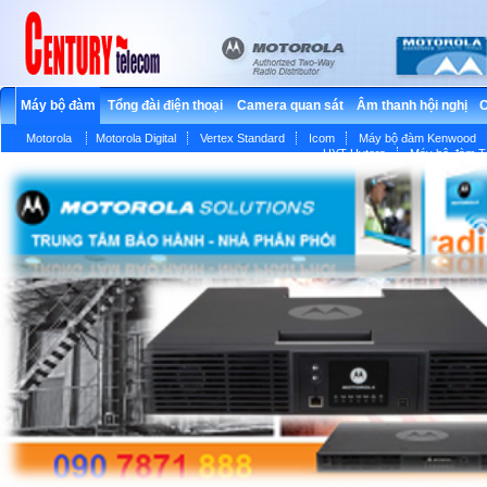
Máy bộ đàm
Tổng đài điện thoại
Camera quan sát
Âm thanh hội nghị
C
Motorola
Motorola Digital
Vertex Standard
Icom
Máy bộ đàm Kenwood
HYT Hytera
Máy bộ đàm T