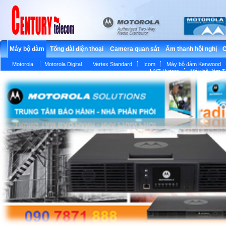
Máy bộ đàm
Tổng đài điện thoại
Camera quan sát
Âm thanh hội nghị
C
Motorola
Motorola Digital
Vertex Standard
Icom
Máy bộ đàm Kenwood
HYT Hytera
Máy bộ đàm T