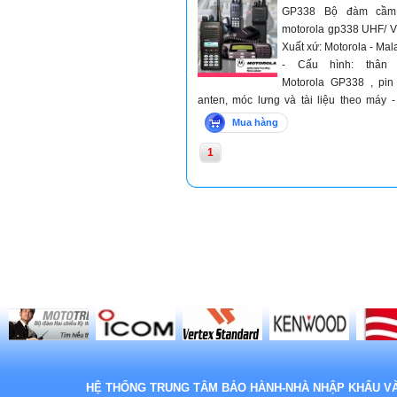
GP338 Bộ đàm cầm
motorola gp338 UHF/ V
Xuất xứ: Motorola - Mal
- Cấu hình: thân
Motorola GP338 , pin
anten, móc lưng và tài liệu theo máy 
hành: 24 tháng với máy và 12 tháng vớ
Mua hàng
sạc và phụ kiện - Sản phẩm phụ 
1
Motorola GP338 đồng bộ chính hãng.
HỆ THỐNG TRUNG TÂM BẢO HÀNH-NHÀ NHẬP KHẨU VÀ 