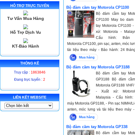
pin sạc và phụ kiện
HỖ TRỢ TRỰC TUYẾN
Bộ đàm cầm tay Motorola CP1100
Bộ đàm cầm tay Moto
Tư Vấn Mua Hàng
CP1100 May bo dam
tay Motorola CP1100 -
xứ: Motorola - Malay
Hỗ Trợ Dịch Vu
Cấu hình: thân 
Motorola CP1100, pin sạc, anten, móc lư
KT-Bảo Hành
tài liệu theo máy - Bảo hành: 24 thán
máy và 12 tháng với pin sạc và phụ kiện
Mua hàng
THỐNG KÊ
Bộ đàm cầm tay Motorola GP3188
Truy cập :
1863846
Bộ đàm cầm tay Moto
GP3188 Bộ đàm cầm
Đang trực tuyến :
2
Motorola GP3188 VHF/
- Xuất xứ: Motoro
LIÊN KẾT WEBSITE
Malaysia - Cấu hình:
máy Motorola GP3188, - Pin sạc NIMH/Li-
anten, móc lưng và tài liệu theo máy 
hành: 24 tháng với máy và 12 tháng vớ
Mua hàng
sạc và phụ kiện
Bộ đàm cầm tay Motorola GP338
Bộ đàm cầm tay Moto