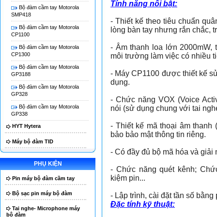
Tính năng nổi bật:
Bộ đàm cầm tay Motorola
Má
SMP418
- Thiết kế theo tiêu chuẩn qu
Bộ đàm cầm tay Motorola
lòng bàn tay nhưng rắn chắc, t
CP1100
- Âm thanh loa lớn 2000mW, tr
Bộ đàm cầm tay Motorola
CP1300
môi trường làm việc có nhiều t
Bộ đàm cầm tay Motorola
- Máy CP1100 được thiết kế sử
GP3188
dụng.
Bộ đàm cầm tay Motorola
GP328
- Chức năng VOX (Voice Activ
Bộ đàm cầm tay Motorola
nói (sử dụng chung với tai ng
GP338
- Thiết kế mã thoại âm thanh
HYT Hytera
bảo bảo mật thông tin riêng.
Máy bộ đàm TID
- Có đầy đủ bộ mã hóa và giải
PHỤ KIỆN
- Chức năng quét kênh; Chức 
kiệm pin...
Pin máy bộ đàm cầm tay
Bộ sạc pin máy bộ đàm
- Lập trình, cài đặt tần số bằ
Đặc tính kỹ thuật:
Tai nghe- Microphone máy
bộ đàm