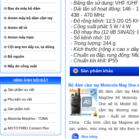
-
Băng tần sử dụng:
VHF /UHF
146 - 
-
Dải tần số hoạt động:
Bao da máy bộ đàm
438 - 470 MHz
Anten máy bộ đàm cầm tay
-
Độ rộng kênh:
12.5 /20 /25 K
-
Công suất phát:
5 W / 4 W
Anten đế từ
-
Độ nhạy thu (12 dB SINAD):
0
-
Số kênh nhớ:
10
Anten máy trạm
-
Trọng lượng:
244 g
Cột ang ten dây co, tự đứng
(rộng x cao x dày
-
Kích thước
-
Chuẩn va đập, rung động:
MIL
Bộ nguồn
-
Chuẩn kín khít:
IP55
Máy đo công suất
Sản phẩm khác
HÌNH ẢNH NỘI BẬT
Bộ đàm cầm tay Motorola Mag One 
Sản phẩm ưu việt
Bộ đàm cầm tay Moto
MagOne A8 Motorola
Phụ kiện ưu việt
One a8 là Model bộ
Sản phẩm mới
cầm tay thương mại
gọn - Xuất xứ: Motor
Motorola Mototrbo - TDMA
China - Cấu hình: cầm tay Magone a8,
MOTOTRBO Connect Plus
sạc, anten, móc lưng và tài liệu theo 
Bảo hành: 24 tháng với máy và 12 thán
Mua hàng