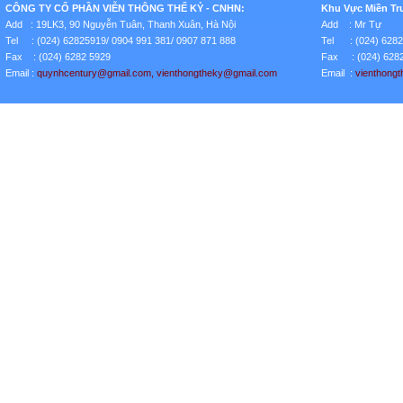
CÔNG TY CỔ PHẦN VIỄN THÔNG THẾ KỶ - CNHN:
Khu Vực Miền Tr
Add : 19LK3, 90 Nguyễn Tuân, Thanh Xuân, Hà Nội
Add : Mr Tự
Tel : (024) 62825919/ 0904 991 381/ 0907 871 888
Tel : (024) 628
Fax : (024) 6282 5929
Fax : (024) 628
Email :
quynhcentury
@gmail.com
, vienthongtheky@gmail.com
Email :
vienthong