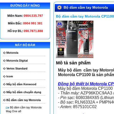
ĐƯỜNG DÂY NÓNG
Bộ đàm cầm tay Motorola
Miền Nam:
0904.535.797
Bộ đàm cầm tay Motorola CP1100
Miền Bắc:
0904 991 381
Hỗ trợ ĐL:
090.7871.888
MÁY BỘ ĐÀM
Má
Motorola
Motorola Digital
Mô tả sản phẩm
Vertex Standard
Máy bộ đàm cầm tay Motoro
Motorola CP1100 là sản phẩ
Icom
Đồng bộ thiết bị Motorola CP
Máy bộ đàm Kenwood
Máy bộ đàm Motorola CP1100
Máy bộ đàm chuyên dụng
-
Thân máy:
AZP96KDC9AA3 
-
Pin sạc:
6080384X65 (Lithium
Bộ đàm cầm tay Motorola
-
Bộ sạc
: RLN6332A + PMPN4
-
Anten:
8575101C02
Bộ đàm cầm tay Motorola
Mag One a8