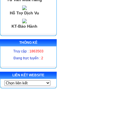
M
Hỗ Trợ Dịch Vu
KT-Bảo Hành
THỐNG KÊ
Truy cập :
1863503
Đang trực tuyến :
2
LIÊN KẾT WEBSITE