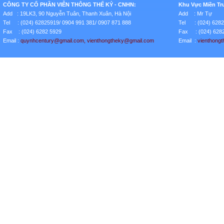
CÔNG TY CỔ PHẦN VIỄN THÔNG THẾ KỶ - CNHN:
Khu Vực Miền Tr
Add : 19LK3, 90 Nguyễn Tuân, Thanh Xuân, Hà Nội
Add : Mr Tự
Tel : (024) 62825919/ 0904 991 381/ 0907 871 888
Tel : (024) 628
Fax : (024) 6282 5929
Fax : (024) 628
Email :
quynhcentury
@gmail.com
, vienthongtheky@gmail.com
Email :
vienthong