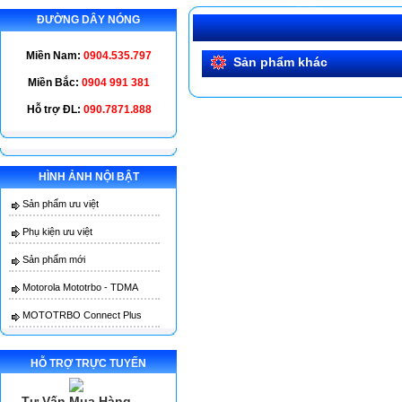
ĐƯỜNG DÂY NÓNG
Miền Nam:
0904.535.797
Sản phẩm khác
Miền Bắc:
0904 991 381
Hỗ trợ ĐL:
090.7871.888
M
HÌNH ẢNH NỘI BẬT
Sản phẩm ưu việt
Phụ kiện ưu việt
Sản phẩm mới
Motorola Mototrbo - TDMA
MOTOTRBO Connect Plus
HỖ TRỢ TRỰC TUYẾN
Tư Vấn Mua Hàng