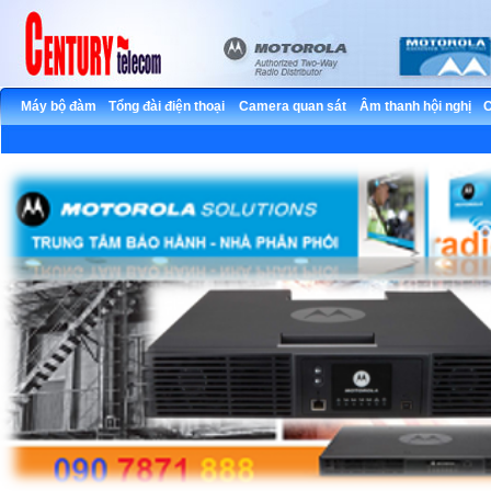
Máy bộ đàm
Tổng đài điện thoại
Camera quan sát
Âm thanh hội nghị
C