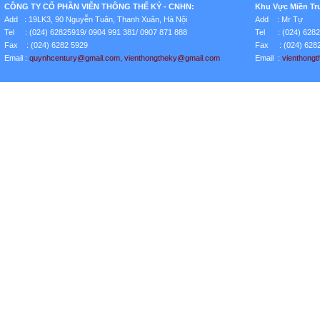
CÔNG TY CỔ PHẦN VIỄN THÔNG THẾ KỶ - CNHN:
Khu Vực Miền Tr
Add : 19LK3, 90 Nguyễn Tuân, Thanh Xuân, Hà Nội
Add : Mr Tự
Tel : (024) 62825919/ 0904 991 381/ 0907 871 888
Tel : (024) 628
Fax : (024) 6282 5929
Fax : (024) 628
Email :
quynhcentury
@gmail.com
, vienthongtheky@gmail.com
Email :
vienthong