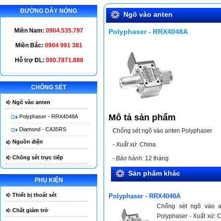
ĐƯỜNG DÂY NÓNG
Ngõ vào anten
Miền Nam:
0904.535.797
Polyphaser - RRX4048A
Miền Bắc:
0904 991 381
Hỗ trợ ĐL:
090.7871.888
CHỐNG SÉT
M
Ngõ vào anten
Mô tả sản phẩm
Polyphaser - RRX4048A
Diamond - CA35RS
Chống sét ngõ vào anten Polyphaser
Nguồn điện
- Xuất xứ:
China
Chống sét trực tiếp
- Bảo hành:
12 tháng
Sản phẩm khác
PHỤ KIỆN
Thiết bị thoát sét
Polyphaser - RRX4048A
Chống sét ngõ vào a
Chất giảm trở
Polyphaser - Xuất xứ: 