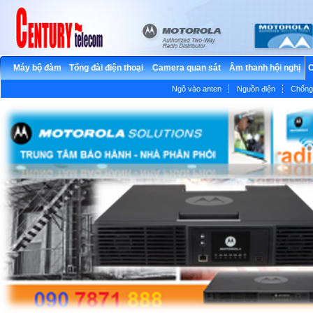
Máy bộ đàm
Tổng đài điện thoại
Camera quan sát
Âm thanh hội nghị
C
Ngõ vào anten
Nguồn điện
Chống 