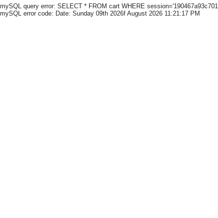
mySQL query error: SELECT * FROM cart WHERE session='190467a93c7012808
mySQL error code: Date: Sunday 09th 2026f August 2026 11:21:17 PM