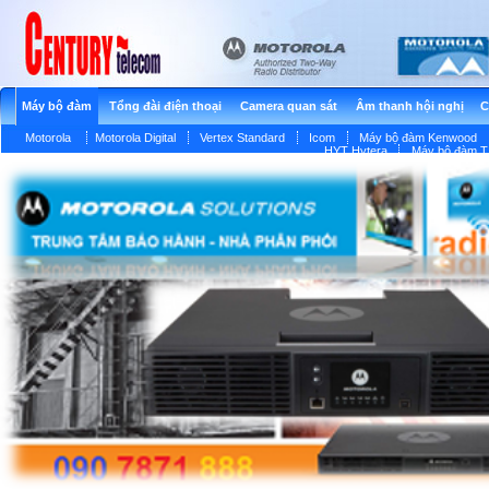
Máy bộ đàm
Tổng đài điện thoại
Camera quan sát
Âm thanh hội nghị
C
Motorola
Motorola Digital
Vertex Standard
Icom
Máy bộ đàm Kenwood
HYT Hytera
Máy bộ đàm T