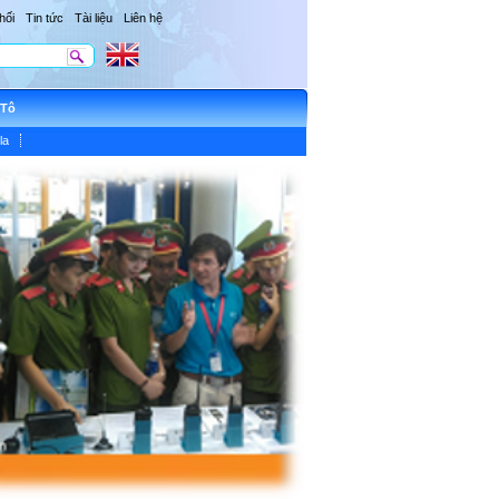
hối
Tin tức
Tài liệu
Liên hệ
ôTô
la