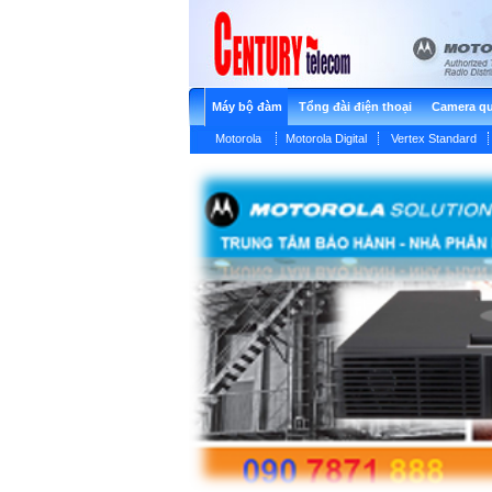
Máy bộ đàm
Tổng đài điện thoại
Camera qu
Motorola
Motorola Digital
Vertex Standard