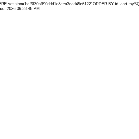
 session='bcf6f30bff90ddd1e8cca3ccd45c6122' ORDER BY id_cart mySQL erro
gust 2026 06:38:48 PM