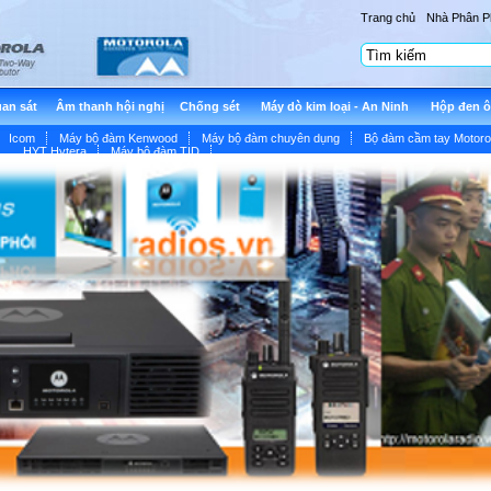
Trang chủ
Nhà Phân P
an sát
Âm thanh hội nghị
Chống sét
Máy dò kim loại - An Ninh
Hộp đen 
Icom
Máy bộ đàm Kenwood
Máy bộ đàm chuyên dụng
Bộ đàm cầm tay Motoro
HYT Hytera
Máy bộ đàm TID